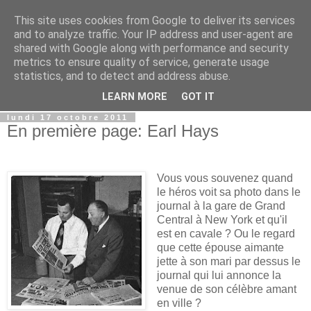
This site uses cookies from Google to deliver its services
Film Perdu
and to analyze traffic. Your IP address and user-agent are
shared with Google along with performance and security
metrics to ensure quality of service, generate usage
Films perdus, stars oubliées, scènes coupées. Ce blog est
statistics, and to detect and address abuse.
pour tous les fans de cinéma.
LEARN MORE
GOT IT
lundi 17 octobre 2011
En première page: Earl Hays
Vous vous souvenez quand
le héros voit sa photo dans le
journal à la gare de Grand
Central à New York et qu'il
est en cavale ? Ou le regard
que cette épouse aimante
jette à son mari par dessus le
journal qui lui annonce la
venue de son célèbre amant
en ville ?