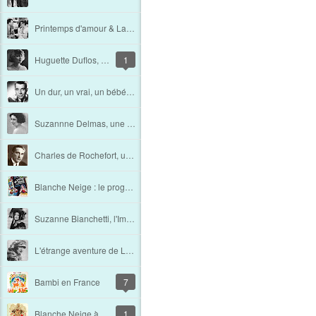
Printemps d'amour & La femme du voisin [Et la couleur fut. Les "premiers" films français en couleur (1ère partie)]
Huguette Duflos, l'ex
1
Un dur, un vrai, un bébé : René Dary
Suzannne Delmas, une femme libre !
Charles de Rochefort, un vrai Pharaon
Blanche Neige : le programme de la première Belge
Suzanne Bianchetti, l'Impératrice du cinéma
L'étrange aventure de Lady Owen: du caprice au meurtre.
Bambi en France
7
Blanche Neige à Londres en 1938
1