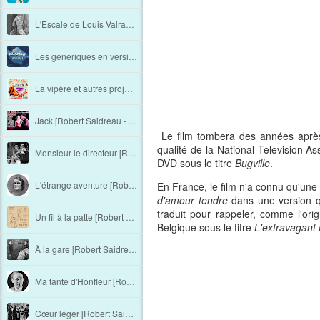
L'Escale de Louis Valray au 7e art
Les génériques en version française sur Disney+ France
La vipère et autres projets non réalisés [Robert Saidreau - Chapitre 21]
Jack [Robert Saidreau - Chapitre 20]
Le film tombera des années après
qualité de la National Television As
Monsieur le directeur [Robert Saidreau - Chapitre 19]
DVD sous le titre
Bugville
.
L'étrange aventure [Robert Saidreau - Chapitre 18]
En France, le film n'a connu qu'une 
d'amour tendre
dans une version qu
traduit pour rappeler, comme l'ori
Un fil à la patte [Robert Saidreau - Chapitre 17]
Belgique sous le titre
L'extravagant
À la gare [Robert Saidreau - Chapitre 16]
Ma tante d'Honfleur [Robert Saidreau - Chapitre 15]
Cœur léger [Robert Saidreau - Chapitre 14]