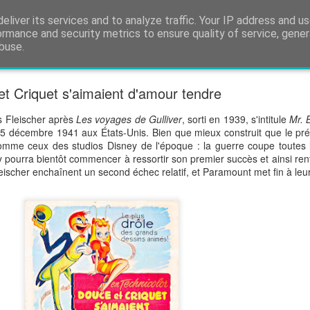
eliver its services and to analyze traffic. Your IP address and u
cènes coupées. Ce blog est pour tous les fans de 
ormance and security metrics to ensure quality of service, gene
buse.
né
Chronologie
t Criquet s'aimaient d'amour tendre
s Fleischer après
Les voyages de Gulliver
, sorti en 1939, s'intitule
Mr. 
5 décembre 1941 aux États-Unis. Bien que mieux construit que le pré
 comme ceux des studios Disney de l'époque : la guerre coupe toutes 
pourra bientôt commencer à ressortir son premier succès et ainsi rent
Fleischer enchaînent un second échec relatif, et Paramount met fin à leur