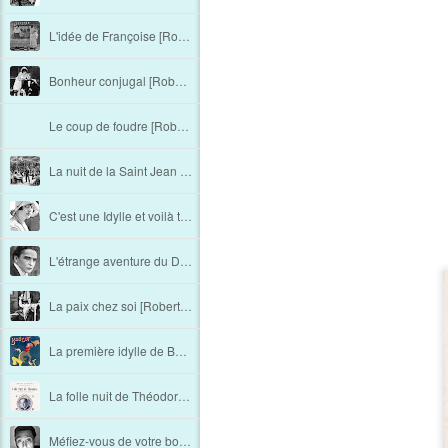
L'idée de Françoise [Robert Saidreau - Chapitre 13]
Bonheur conjugal [Robert Saidreau - Chapitre 12]
Le coup de foudre [Robert Saidreau - Chapitre 11]
La nuit de la Saint Jean [Robert Saidreau - Chapitre 10]
C'est une Idylle et voilà tout ! [Robert Saidreau - Chapitre 9]
L'étrange aventure du Docteur Works [Robert Saidreau - Chapitre 8]
La paix chez soi [Robert Saidreau - Chapitre 7]
La première idylle de Boucot [Robert Saidreau - Chapitre 6]
La folle nuit de Théodore [Robert Saidreau - Chapitre 5]
Méfiez-vous de votre bonne [Robert Saidreau - Chapitre 4]