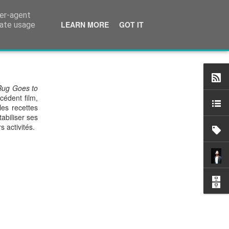
ser-agent
cinéma.
LEARN MORE
GOT IT
rate usage
Bug Goes to
cédent film,
les recettes
abiliser ses
s activités.