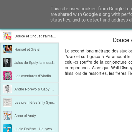
Film Perdu
This site uses cookies from Google to d
Films perdus, stars oubliées, s
are shared with Google along with perf
statistics, and to detect and address a
Classique
Carte
Magazine
Mosaïque
Barre Latérale
Instanta
Douce et Criquet s'aimaient d'amour tendre
Douce e
Hansel et Gretel
Le second long métrage des studio
Town
et sort grâce à Paramount le 
celui-ci souffre de la conjoncture
Jules de Spoly, la moustache retrouvée
européennes. Alors que Walt Disney 
films lors de ressorties, les frères 
Les aventures d'Aladin
André Norévo & Gaby Wagner, à deux voix
Les premières Silly Symphonies en France
Anne et Andy
Lucie Dolène - Hollywood, non merci ! Autobiographie d'une princesse Disney