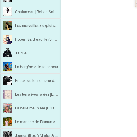
Chalumeau [Robert Saidreau - Chapitre 3]
Les merveilleux exploits de Nick Carter [Robert Saidreau - Chapitre 2]
Robert Saidreau, le roi de la Comédie "à la française" [Chapitre 1]
J'ai tué !
La bergère et le ramoneur
Knock, ou le triomphe de la médecine
Les tentatives ratées [Et la couleur fut. Les "premiers" films français en couleur (5e partie)]
La belle meunière [Et la couleur fut. Les "premiers" films français en couleur (4e partie)]
Le mariage de Ramuntcho [Et la couleur fut. Les "premiers" films français en couleur (3e partie)]
Jeunes filles à Marier & La terre qui meurt [Et la couleur fut. Les "premiers" films français en couleur (2e partie)]