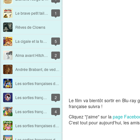
Le brave petit tailleur
1
Rêves de Clowns
La cigale et la fourmi
5
Alma avant Hitchcock
2
Andrée Brabant, de vedette à vendeuse.
Les sorties françaises de Blanche Neige et les sept nains. Chapitre 9 : 2009 - 2014
Les sorties françaises de Blanche Neige et les sept nains. Chapitre 8 : 2001
2
Le film va bientôt sortir en Blu-ra
française suivra !
Les sorties française de Blanche Neige et les sept nains. Chapitre 7 : 1994
4
Cliquez "j'aime" sur la
page Facebo
C'est tout pour aujourd'hui, les amis 
Les sorties françaises de Blanche Neige et les sept nains. Chapitre 6 : 1992
Les sorties françaises de Blanche Neige et les sept nains. Chapitre 5 : 1983 - 1987