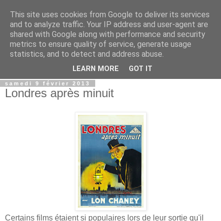
This site uses cookies from Google to deliver its services
Film Perdu
and to analyze traffic. Your IP address and user-agent are
shared with Google along with performance and security
metrics to ensure quality of service, generate usage
Films perdus, stars oubliées, scènes coupées. Ce blog est
statistics, and to detect and address abuse.
pour tous les fans de cinéma.
LEARN MORE
GOT IT
samedi 9 février 2013
Londres après minuit
Certains films étaient si populaires lors de leur sortie qu'il