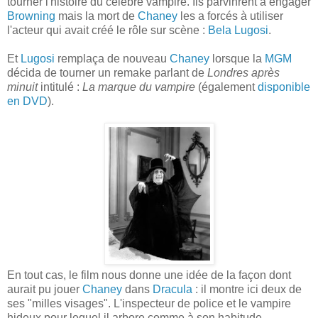
tourner l'histoire du célèbre vampire. Ils parvinrent à engager
Browning
mais la mort de
Chaney
les a forcés à utiliser
l'acteur qui avait créé le rôle sur scène :
Bela Lugosi
.
Et
Lugosi
remplaça de nouveau
Chaney
lorsque la
MGM
décida de tourner un remake parlant de
Londres après
minuit
intitulé :
La marque du vampire
(également
disponible
en DVD
).
En tout cas, le film nous donne une idée de la façon dont
aurait pu jouer
Chaney
dans
Dracula
: il montre ici deux de
ses "milles visages". L'inspecteur de police et le vampire
hideux pour lequel il arbore comme à son habitude