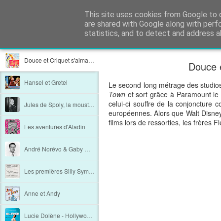
Film Perdu
This site uses cookies from Google to d
Films perdus, stars oubliées, s
are shared with Google along with perf
statistics, and to detect and address a
Classique
Carte
Magazine
Mosaïque
Barre Latérale
Instanta
Douce et Criquet s'aimaient d'amour tendre
Douce e
Hansel et Gretel
Le second long métrage des studio
Town
et sort grâce à Paramount le 
celui-ci souffre de la conjoncture
Jules de Spoly, la moustache retrouvée
européennes. Alors que Walt Disney 
films lors de ressorties, les frères 
Les aventures d'Aladin
André Norévo & Gaby Wagner, à deux voix
Les premières Silly Symphonies en France
Anne et Andy
Lucie Dolène - Hollywood, non merci ! Autobiographie d'une princesse Disney