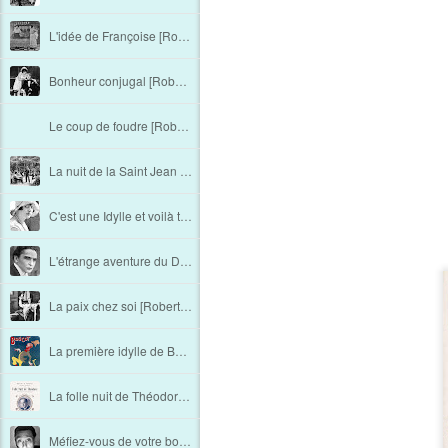
L'idée de Françoise [Robert Saidreau - Chapitre 13]
Bonheur conjugal [Robert Saidreau - Chapitre 12]
Le coup de foudre [Robert Saidreau - Chapitre 11]
La nuit de la Saint Jean [Robert Saidreau - Chapitre 10]
C'est une Idylle et voilà tout ! [Robert Saidreau - Chapitre 9]
L'étrange aventure du Docteur Works [Robert Saidreau - Chapitre 8]
La paix chez soi [Robert Saidreau - Chapitre 7]
La première idylle de Boucot [Robert Saidreau - Chapitre 6]
La folle nuit de Théodore [Robert Saidreau - Chapitre 5]
Méfiez-vous de votre bonne [Robert Saidreau - Chapitre 4]