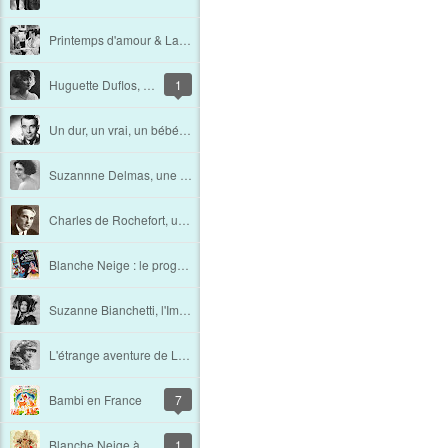
Printemps d'amour & La femme du voisin [Et la couleur fut. Les "premiers" films français en couleur (1ère partie)]
Huguette Duflos, l'ex
1
Un dur, un vrai, un bébé : René Dary
Suzannne Delmas, une femme libre !
Charles de Rochefort, un vrai Pharaon
Blanche Neige : le programme de la première Belge
Suzanne Bianchetti, l'Impératrice du cinéma
L'étrange aventure de Lady Owen: du caprice au meurtre.
Bambi en France
7
Blanche Neige à Londres en 1938
1