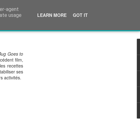
ser-agent
cinéma.
LEARN MORE
GOT IT
rate usage
Bug Goes to
cédent film,
les recettes
abiliser ses
s activités.