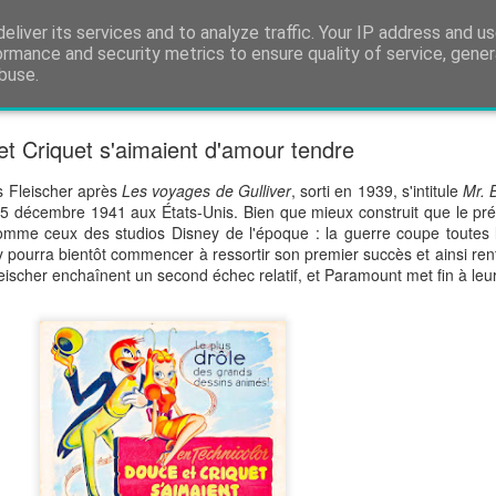
eliver its services and to analyze traffic. Your IP address and u
cènes coupées. Ce blog est pour tous les fans de 
ormance and security metrics to ensure quality of service, gene
buse.
né
Chronologie
t Criquet s'aimaient d'amour tendre
s Fleischer après
Les voyages de Gulliver
, sorti en 1939, s'intitule
Mr. 
5 décembre 1941 aux États-Unis. Bien que mieux construit que le pré
 comme ceux des studios Disney de l'époque : la guerre coupe toutes 
pourra bientôt commencer à ressortir son premier succès et ainsi rent
Fleischer enchaînent un second échec relatif, et Paramount met fin à leur