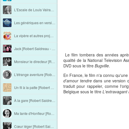
L'Escale de Louis Valray au 7e art
Les génériques en version française sur Disney+ France
La vipère et autres projets non réalisés [Robert Saidreau - Chapitre 21]
Jack [Robert Saidreau - Chapitre 20]
Le film tombera des années après
qualité de la National Television As
Monsieur le directeur [Robert Saidreau - Chapitre 19]
DVD sous le titre
Bugville
.
L'étrange aventure [Robert Saidreau - Chapitre 18]
En France, le film n'a connu qu'une 
d'amour tendre
dans une version qu
traduit pour rappeler, comme l'ori
Un fil à la patte [Robert Saidreau - Chapitre 17]
Belgique sous le titre
L'extravagant
À la gare [Robert Saidreau - Chapitre 16]
Ma tante d'Honfleur [Robert Saidreau - Chapitre 15]
Cœur léger [Robert Saidreau - Chapitre 14]