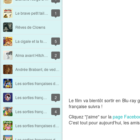
Le brave petit tailleur
1
Rêves de Clowns
La cigale et la fourmi
5
Alma avant Hitchcock
2
Andrée Brabant, de vedette à vendeuse.
Les sorties françaises de Blanche Neige et les sept nains. Chapitre 9 : 2009 - 2014
Les sorties françaises de Blanche Neige et les sept nains. Chapitre 8 : 2001
2
Le film va bientôt sortir en Blu-ra
française suivra !
Les sorties française de Blanche Neige et les sept nains. Chapitre 7 : 1994
4
Cliquez "j'aime" sur la
page Facebo
C'est tout pour aujourd'hui, les amis 
Les sorties françaises de Blanche Neige et les sept nains. Chapitre 6 : 1992
Les sorties françaises de Blanche Neige et les sept nains. Chapitre 5 : 1983 - 1987