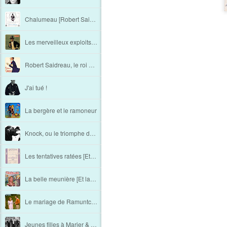
Chalumeau [Robert Saidreau - Chapitre 3]
Les merveilleux exploits de Nick Carter [Robert Saidreau - Chapitre 2]
Robert Saidreau, le roi de la Comédie "à la française" [Chapitre 1]
J'ai tué !
La bergère et le ramoneur
Knock, ou le triomphe de la médecine
Les tentatives ratées [Et la couleur fut. Les "premiers" films français en couleur (5e partie)]
La belle meunière [Et la couleur fut. Les "premiers" films français en couleur (4e partie)]
Le mariage de Ramuntcho [Et la couleur fut. Les "premiers" films français en couleur (3e partie)]
Jeunes filles à Marier & La terre qui meurt [Et la couleur fut. Les "premiers" films français en couleur (2e partie)]