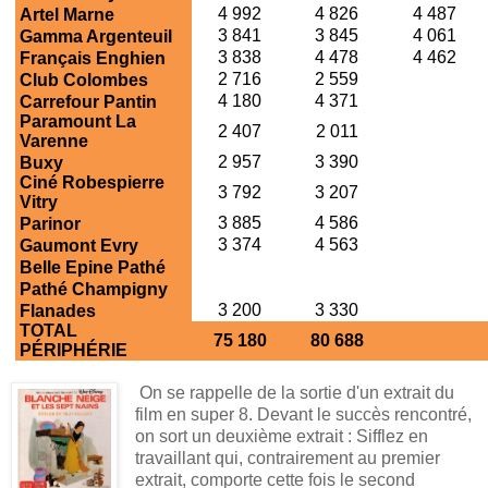
4 992
4 826
4 487
Artel Marne
3 841
3 845
4 061
Gamma Argenteuil
3 838
4 478
4 462
Français Enghien
2 716
2 559
Club Colombes
4 180
4 371
Carrefour Pantin
Paramount La
2 407
2 011
Varenne
2 957
3 390
Buxy
Ciné Robespierre
3 792
3 207
Vitry
3 885
4 586
Parinor
3 374
4 563
Gaumont Evry
Belle Epine Pathé
Pathé Champigny
3 200
3 330
Flanades
TOTAL
75 180
80 688
PÉRIPHÉRIE
On se rappelle de la sortie d'un extrait du
film en super 8. Devant le succès rencontré,
on sort un deuxième extrait : Sifflez en
travaillant qui, contrairement au premier
extrait, comporte cette fois le second