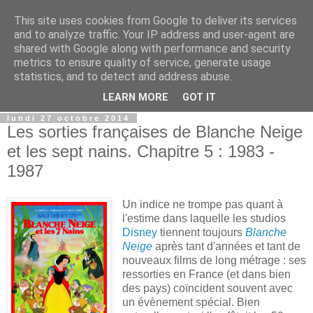
This site uses cookies from Google to deliver its services
Film Perdu
and to analyze traffic. Your IP address and user-agent are
shared with Google along with performance and security
metrics to ensure quality of service, generate usage
Films perdus, stars oubliées, scènes coupées. Ce blog est
statistics, and to detect and address abuse.
pour tous les fans de cinéma.
LEARN MORE
GOT IT
lundi 27 octobre 2014
Les sorties françaises de Blanche Neige
et les sept nains. Chapitre 5 : 1983 -
1987
Un indice ne trompe pas quant à
l'estime dans laquelle les studios
Disney
tiennent toujours
Blanche
Neige
après tant d'années et tant de
nouveaux films de long métrage : ses
ressorties en France (et dans bien
des pays) coïncident souvent avec
un évènement spécial. Bien