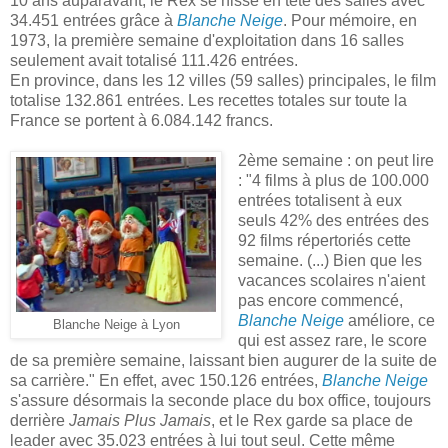
10 ans auparavant, le Rex se hisse en tête des salles avec
34.451 entrées grâce à
Blanche Neige
. Pour mémoire, en
1973, la première semaine d'exploitation dans 16 salles
seulement avait totalisé 111.426 entrées.
En province, dans les 12 villes (59 salles) principales, le film
totalise 132.861 entrées. Les recettes totales sur toute la
France se portent à 6.084.142 francs.
2ème semaine : on peut lire
: "4 films à plus de 100.000
entrées totalisent à eux
seuls 42% des entrées des
92 films répertoriés cette
semaine. (...) Bien que les
vacances scolaires n'aient
pas encore commencé,
Blanche Neige
améliore, ce
Blanche Neige à Lyon
qui est assez rare, le score
de sa première semaine, laissant bien augurer de la suite de
sa carrière." En effet, avec 150.126 entrées,
Blanche Neige
s'assure désormais la seconde place du box office, toujours
derrière
Jamais Plus Jamais
, et le Rex garde sa place de
leader avec 35.023 entrées à lui tout seul. Cette même