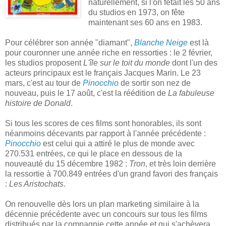
naturellement, si l'on fêtait les 50 ans
du studios en 1973, on fête
maintenant ses 60 ans en 1983.
Pour célébrer son année "diamant",
Blanche Neige
est là
pour couronner une année riche en ressorties : le 2 février,
les studios proposent
L'île sur le toit du monde
dont l'un des
acteurs principaux est le français Jacques Marin. Le 23
mars, c'est au tour de
Pinocchio
de sortir son nez de
nouveau, puis le 17 août, c'est la réédition de
La fabuleuse
histoire de Donald
.
Si tous les scores de ces films sont honorables, ils sont
néanmoins décevants par rapport à l'année précédente :
Pinocchio
est celui qui a attiré le plus de monde avec
270.531 entrées, ce qui le place en dessous de la
nouveauté du 15 décembre 1982 :
Tron
, et très loin derrière
la ressortie à 700.849 entrées d'un grand favori des français
:
Les Aristochats
.
On renouvelle dès lors un plan marketing similaire à la
décennie précédente avec un concours sur tous les films
distribués par la compagnie cette année et qui s'achèvera