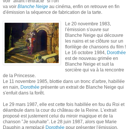
voir "avant l'entracte" si l'on
va voir
Blanche Neige
au cinéma, enfin on retrouve en fin
d'émission la séquence de fabrication de la tarte.
Le 20 novembre 1983,
l'émission s'ouvre sur
Blanche Neige qui découvre
les nains et se clôture sur un
florilège de chansons du film !
Le 16 octobre 1984,
Dorothée
est de nouveau grimée en
Blanche Neige et suit la
sorcière qui va à la rencontre
de la Princesse.
Le 11 novembre 1985, blottie dans un tronc d'arbre, habillée
en nain,
Dorothée
présente un extrait de Blanche Neige qui
s'enfuit dans la forêt.
Le 29 mars 1987, elle est cette fois habillée en fou du Roi et
déambule dans la cour du château de la Reine. L'extrait
proposé est justement celui du miroir magique et de la
chanson "Je souhaite". Le 28 juin 1987, alors que Marie
Dauphin a remplacé
Dorothée
pour présenter l'émission,