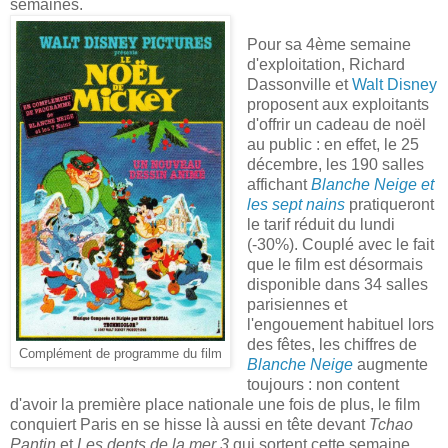
semaines.
Pour sa 4ème semaine
d'exploitation, Richard
Dassonville et
Walt Disney
proposent aux exploitants
d'offrir un cadeau de noël
au public : en effet, le 25
décembre, les 190 salles
affichant
Blanche Neige et
les sept nains
pratiqueront
le tarif réduit du lundi
(-30%). Couplé avec le fait
que le film est désormais
disponible dans 34 salles
parisiennes et
l'engouement habituel lors
des fêtes, les chiffres de
Complément de programme du film
Blanche Neige
augmente
toujours : non content
d'avoir la première place nationale une fois de plus, le film
conquiert Paris en se hisse là aussi en tête devant
Tchao
Pantin
et
Les dents de la mer 3
qui sortent cette semaine