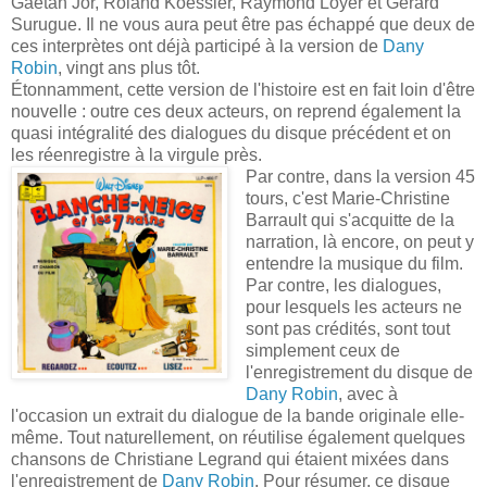
Gaëtan Jor, Roland Koessler, Raymond Loyer et Gérard
Surugue. Il ne vous aura peut être pas échappé que deux de
ces interprètes ont déjà participé à la version de
Dany
Robin
, vingt ans plus tôt.
Étonnamment, cette version de l'histoire est en fait loin d'être
nouvelle : outre ces deux acteurs, on reprend également la
quasi intégralité des dialogues du disque précédent et on
les réenregistre à la virgule près.
Par contre, dans la version 45
tours, c'est Marie-Christine
Barrault qui s'acquitte de la
narration, là encore, on peut y
entendre la musique du film.
Par contre, les dialogues,
pour lesquels les acteurs ne
sont pas crédités, sont tout
simplement ceux de
l'enregistrement du disque de
Dany Robin
, avec à
l'occasion un extrait du dialogue de la bande originale elle-
même. Tout naturellement, on réutilise également quelques
chansons de Christiane Legrand qui étaient mixées dans
l'enregistrement de
Dany Robin
. Pour résumer, ce disque