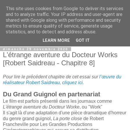
This site uses cookies from Google to deliver its services
Film Perdu
and to analyze traffic. Your IP address and user-agent are
shared with Google along with performance and security
metrics to ensure quality of service, generate usage
Films perdus, stars oubliées, scènes coupées. Ce blog est
statistics, and to detect and address abuse.
pour tous les fans de cinéma.
LEARN MORE
GOT IT
dimanche 29 novembre 2020
L'étrange aventure du Docteur Works
[Robert Saidreau - Chapitre 8]
Pour lire le précédent chapitre de cet essai sur
l’œuvre du
réalisateur Robert Saidreau
,
cliquez ici
.
Du Grand Guignol en partenariat
Le film est parfois présenté dans les journaux comme
L'étrange aventure du Docteur Worke
, ou "Work"
Il s'agit là d'une adaptation d'une pièce dramatique d'horreur
du genre grand guignol,
La porte close
de Robert
Francheville pour Les Grandes Productions